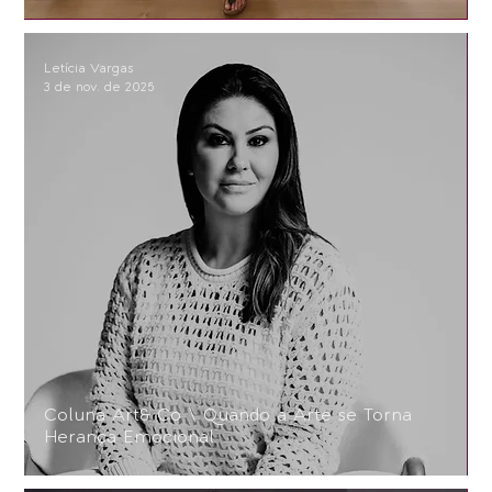
Letícia Vargas
3 de nov. de 2025
Coluna Art& Co \ Quando a Arte se Torna
Herança Emocional