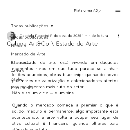
Plataforma AD
Todas publicações
Gabriela Pegorini
14 de dez. de 2025
1 min de leitura
Todas publicações
Coluna Art&Co \ Estado de Arte
Destino
Mercado de Arte
Exposição
O mercado de arte está vivendo um daqueles 
momentos raros em que tudo parece se alinhar: 
Artista
leilões aquecidos, obras blue chips ganhando novos 
Atelier
patamares de valorização e colecionadores atentos 
aos movimentos mais sutis do setor.
Movimento
Não é só um ciclo — é um sinal.
Quando o mercado começa a premiar o que é 
sólido, maduro e permanente, algo importante está 
acontecendo: a arte volta a ocupar seu lugar de 
ativo cultural 
e
 financeiro, guiando olhares para 