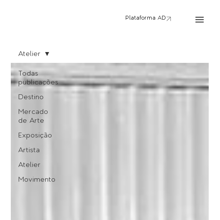
Plataforma AD
Atelier
Todas
publicações
Destino
Mercado
de Arte
Exposição
Artista
Atelier
Movimento