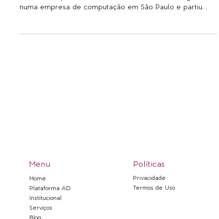
Um artista, escultor e designer, com uma história de vida
fascinante, que decidiu trocar seu trabalho de engenheiro
numa empresa de computação em São Paulo e partiu
para Trancoso, nos anos 1980, quando ali ainda não existia
luz elétrica, água encanada e telefone. Foi nesse lugar
paradisíaco, ainda uma pequena aldeia de pescadores
que Hugo França teve contato com a natureza
exuberante da mata Atlântica e do oceano Atlântico.
Atelier de Hugo França Aprendeu a pescar e essa foi
Menu
Políticas
Privacidade
Home
Termos de Uso
Plataforma AD