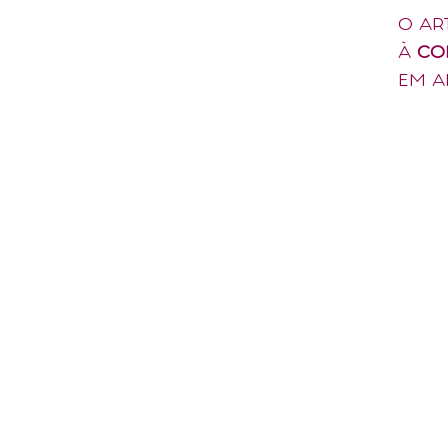
O AR
À
CO
EM A