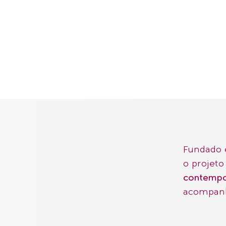
Fundado 
o projeto
contemp
acompanh