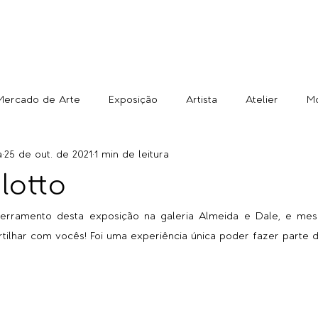
Mercado de Arte
Exposição
Artista
Atelier
M
a
25 de out. de 2021
1 min de leitura
ilotto
erramento desta exposição na galeria Almeida e Dale, e mesm
ilhar com vocês! Foi uma experiência única poder fazer parte do