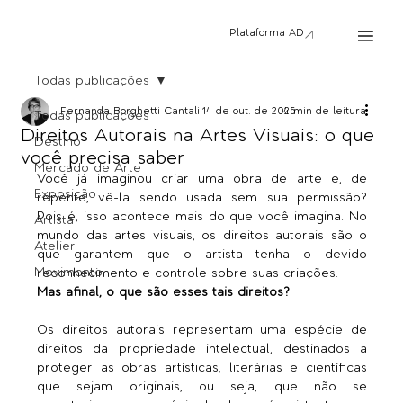
Plataforma AD
Todas publicações
Fernanda Borghetti Cantali
14 de out. de 2025
4 min de leitura
Todas publicações
Direitos Autorais na Artes Visuais: o que
Destino
você precisa saber
Mercado de Arte
Você já imaginou criar uma obra de arte e, de 
Exposição
repente, vê-la sendo usada sem sua permissão? 
Pois é, isso acontece mais do que você imagina. No 
Artista
mundo das artes visuais, os direitos autorais são o 
Atelier
que garantem que o artista tenha o devido 
Movimento
reconhecimento e controle sobre suas criações.
Mas afinal, o que são esses tais direitos?
Os direitos autorais representam uma espécie de 
direitos da propriedade intelectual, destinados a 
proteger as obras artísticas, literárias e científicas 
que sejam originais, ou seja, que não se 