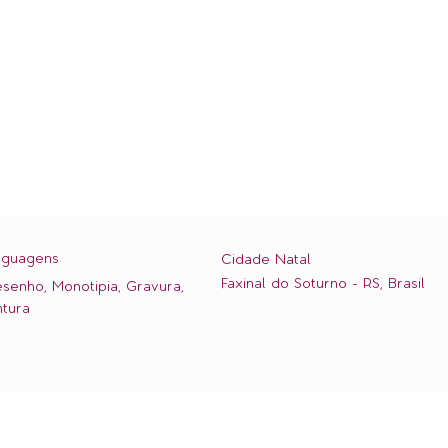
nguagens
Cidade Natal
Faxinal do Soturno - RS, Brasil
senho, Monotipia, Gravura,
ntura