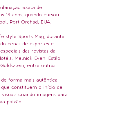
mbinação exata de
e os 18 anos, quando cursou
ool, Port Orchad, EUA.
ife style Sports Mag, durante
ndo cenas de esportes e
speciais das revistas da
téis, Melnick Even, Estilo
 Goldsztein, entre outras.
 de forma mais autêntica,
 que constituem o início de
visuais criando imagens para
va paixão!