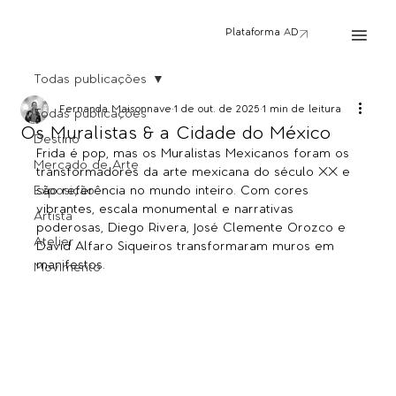
Plataforma AD
Todas publicações
Fernanda Maisonnave
1 de out. de 2025
1 min de leitura
Todas publicações
Os Muralistas & a Cidade do México
Destino
Frida é pop, mas os Muralistas Mexicanos foram os 
Mercado de Arte
transformadores da arte mexicana do século XX e 
Exposição
são referência no mundo inteiro. Com cores 
vibrantes, escala monumental e narrativas 
Artista
poderosas, Diego Rivera, José Clemente Orozco e 
Atelier
David Alfaro Siqueiros transformaram muros em 
manifestos.
Movimento